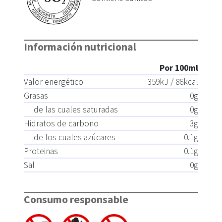
Información nutricional
Por 100ml
Valor energético
359
kJ /
86
kcal
Grasas
0
g
de las cuales saturadas
0
g
Hidratos de carbono
3
g
de los cuales azúcares
0.1
g
Proteinas
0.1
g
Sal
0
g
Consumo responsable