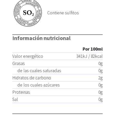
Contiene sulfitos
Información nutricional
Por 100ml
Valor energético
341
kJ /
82
kcal
Grasas
0
g
de las cuales saturadas
0
g
Hidratos de carbono
2
g
de los cuales azúcares
0
g
Proteinas
0
g
Sal
0
g