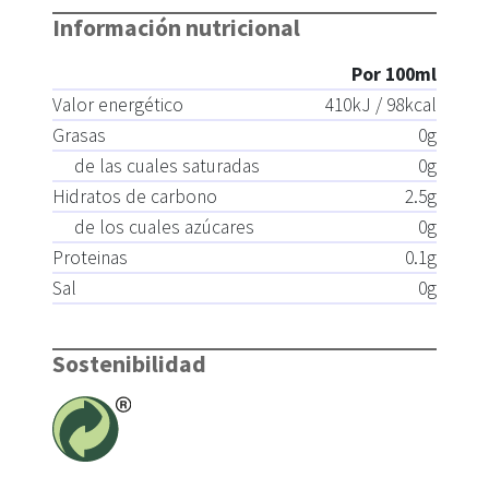
Información nutricional
Por 100ml
Valor energético
410
kJ /
98
kcal
Grasas
0
g
de las cuales saturadas
0
g
Hidratos de carbono
2.5
g
de los cuales azúcares
0
g
Proteinas
0.1
g
Sal
0
g
Sostenibilidad